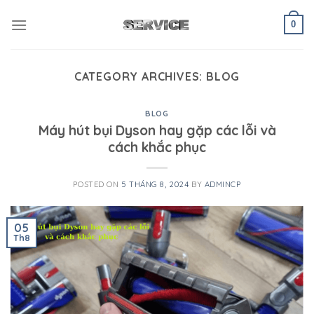
Skip
to
0
content
CATEGORY ARCHIVES:
BLOG
BLOG
Máy hút bụi Dyson hay gặp các lỗi và
cách khắc phục
POSTED ON
5 THÁNG 8, 2024
BY
ADMINCP
05
Th8