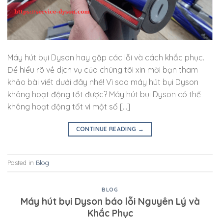
Máy hút bụi Dyson hay gặp các lỗi và cách khắc phục.
Để hiểu rõ về dịch vụ của chúng tôi xin mời bạn tham
khảo bài viết dưới đây nhé! Vì sao máy hút bụi Dyson
không hoạt động tốt được? Máy hút bụi Dyson có thể
không hoạt động tốt vì một số […]
CONTINUE READING
→
Posted in
Blog
BLOG
Máy hút bụi Dyson báo lỗi Nguyên Lý và
Khắc Phục