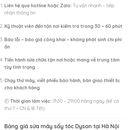
Liên hệ qua hotline hoặc Zalo:
Tư vấn nhanh – tiếp
nhận thông tin
Kỹ thuật viên đến tận nơi kiểm tra trong 30 – 60 phút
Báo lỗi – báo giá công khai – không phát sinh chi phí
ẩn
Tiến hành sửa chữa tận nơi hoặc mang về trung tâm
tùy tình trạng
Chạy thử máy, viết phiếu bảo hành, bàn giao thiết bị
cho khách hàng
🕘
Thời gian làm việc:
7h30 – 21h00 hàng ngày (kể cả
thứ 7 – CN & lễ Tết)
Bảng giá sửa máy sấy tóc Dyson tại Hà Nội