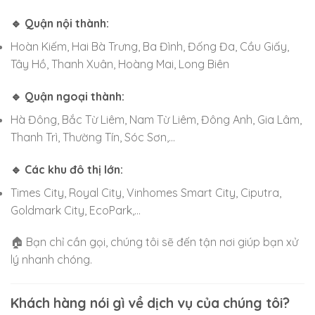
🔹 Quận nội thành:
Hoàn Kiếm, Hai Bà Trưng, Ba Đình, Đống Đa, Cầu Giấy,
Tây Hồ, Thanh Xuân, Hoàng Mai, Long Biên
🔹 Quận ngoại thành:
Hà Đông, Bắc Từ Liêm, Nam Từ Liêm, Đông Anh, Gia Lâm,
Thanh Trì, Thường Tín, Sóc Sơn,…
🔹 Các khu đô thị lớn:
Times City, Royal City, Vinhomes Smart City, Ciputra,
Goldmark City, EcoPark,…
🏠 Bạn chỉ cần gọi, chúng tôi sẽ đến tận nơi giúp bạn xử
lý nhanh chóng.
Khách hàng nói gì về dịch vụ của chúng tôi?