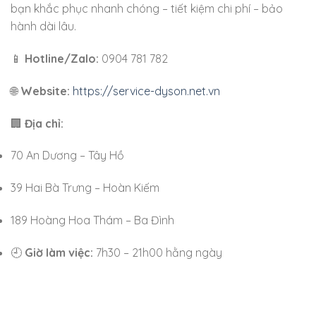
bạn khắc phục nhanh chóng – tiết kiệm chi phí – bảo
hành dài lâu.
📱
Hotline/Zalo:
0904 781 782
🌐
Website:
https://service-dyson.net.vn
🏢
Địa chỉ:
70 An Dương – Tây Hồ
39 Hai Bà Trưng – Hoàn Kiếm
189 Hoàng Hoa Thám – Ba Đình
🕘
Giờ làm việc:
7h30 – 21h00 hằng ngày