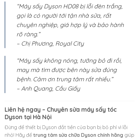
“Máy sấy Dyson HD08 bị lỗi đèn trắng,
gọi là có người tới tận nhà sửa, rất
chuyên nghiệp, giá hợp lý và bảo hành
rõ ràng.”
– Chị Phương, Royal City
“Máy sấy không nóng, tưởng bỏ đi rồi,
may mà tìm được bên này sửa đúng
bệnh. Cảm ơn trung tâm rất nhiều.”
– Anh Quang, Cầu Giấy
Liên hệ ngay – Chuyên sửa máy sấy tóc
Dyson tại Hà Nội
Đừng để thiết bị Dyson đắt tiền của bạn bị bỏ phí vì lỗi
nhỏ! Hãy để
trung tâm sửa chữa Dyson chính hãng
giúp