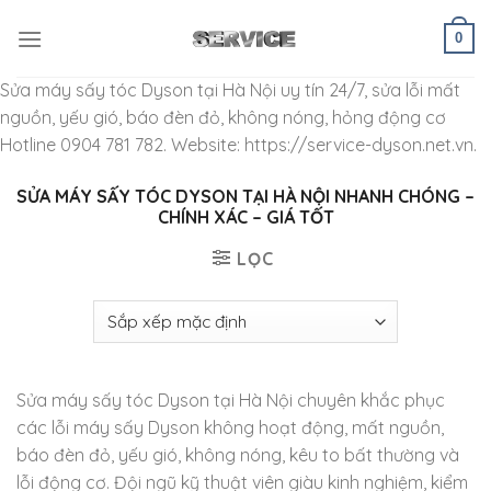
Skip
to
0
content
Sửa máy sấy tóc Dyson tại Hà Nội uy tín 24/7, sửa lỗi mất
nguồn, yếu gió, báo đèn đỏ, không nóng, hỏng động cơ
Hotline 0904 781 782. Website: https://service-dyson.net.vn.
SỬA MÁY SẤY TÓC DYSON TẠI HÀ NỘI NHANH CHÓNG –
CHÍNH XÁC – GIÁ TỐT
LỌC
Sửa máy sấy tóc Dyson tại Hà Nội chuyên khắc phục
các lỗi máy sấy Dyson không hoạt động, mất nguồn,
báo đèn đỏ, yếu gió, không nóng, kêu to bất thường và
lỗi động cơ. Đội ngũ kỹ thuật viên giàu kinh nghiệm, kiểm