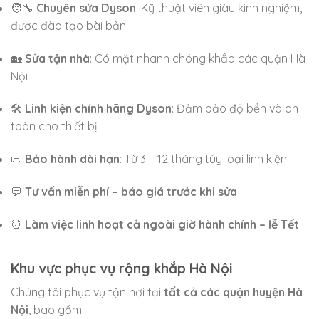
🧑‍🔧
Chuyên sửa Dyson
: Kỹ thuật viên giàu kinh nghiệm,
được đào tạo bài bản
🏡
Sửa tận nhà
: Có mặt nhanh chóng khắp các quận Hà
Nội
🛠
Linh kiện chính hãng Dyson
: Đảm bảo độ bền và an
toàn cho thiết bị
📜
Bảo hành dài hạn
: Từ 3 – 12 tháng tùy loại linh kiện
💬
Tư vấn miễn phí – báo giá trước khi sửa
⏰
Làm việc linh hoạt cả ngoài giờ hành chính – lễ Tết
Khu vực phục vụ rộng khắp Hà Nội
Chúng tôi phục vụ tận nơi tại
tất cả các quận huyện Hà
Nội
, bao gồm: