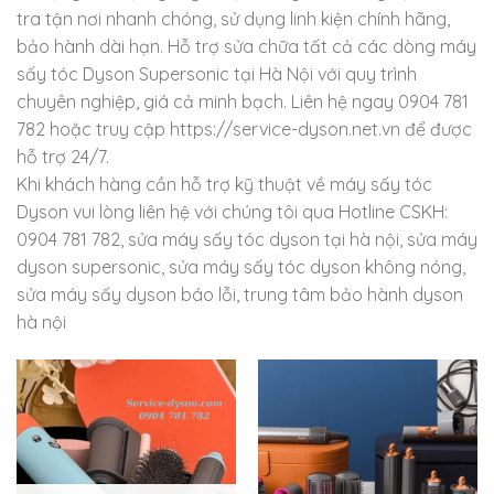
tra tận nơi nhanh chóng, sử dụng linh kiện chính hãng,
bảo hành dài hạn. Hỗ trợ sửa chữa tất cả các dòng máy
sấy tóc Dyson Supersonic tại Hà Nội với quy trình
chuyên nghiệp, giá cả minh bạch. Liên hệ ngay 0904 781
782 hoặc truy cập https://service-dyson.net.vn để được
hỗ trợ 24/7.
Khi khách hàng cần hỗ trợ kỹ thuật về máy sấy tóc
Dyson vui lòng liên hệ với chúng tôi qua Hotline CSKH:
0904 781 782, sửa máy sấy tóc dyson tại hà nội, sửa máy
dyson supersonic, sửa máy sấy tóc dyson không nóng,
sửa máy sấy dyson báo lỗi, trung tâm bảo hành dyson
hà nội