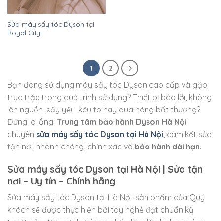
Sửa máy sấy tóc Dyson tại
Royal City
1
2
Bạn đang sử dụng máy sấy tóc Dyson cao cấp và gặp
trục trặc trong quá trình sử dụng? Thiết bị báo lỗi, không
lên nguồn, sấy yếu, kêu to hay quá nóng bất thường?
Đừng lo lắng!
Trung tâm bảo hành Dyson Hà Nội
chuyên
sửa máy sấy tóc Dyson tại Hà Nội
, cam kết sửa
tận nơi, nhanh chóng, chính xác và
bảo hành dài hạn
.
Sửa máy sấy tóc Dyson tại Hà Nội | Sửa tận
nơi – Uy tín – Chính hãng
Sửa máy sấy tóc Dyson tại Hà Nội, sản phẩm của Quý
khách sẽ được thực hiện bởi tay nghề đạt chuẩn kỹ