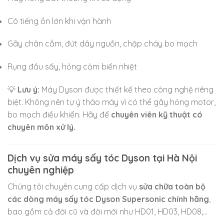
Có tiếng ồn lớn khi vận hành
Gãy chân cắm, đứt dây nguồn, chập cháy bo mạch
Rụng đầu sấy, hỏng cảm biến nhiệt
💡
Lưu ý:
Máy Dyson được thiết kế theo công nghệ riêng
biệt. Không nên tự ý tháo máy vì có thể gây hỏng motor,
bo mạch điều khiển. Hãy để
chuyên viên kỹ thuật có
chuyên môn xử lý.
Dịch vụ sửa máy sấy tóc Dyson tại Hà Nội
chuyên nghiệp
Chúng tôi chuyên cung cấp dịch vụ
sửa chữa toàn bộ
các dòng máy sấy tóc Dyson Supersonic chính hãng
,
bao gồm cả đời cũ và đời mới như HD01, HD03, HD08,…