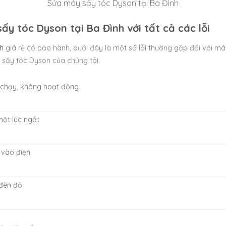
Sửa máy sấy tóc Dyson tại Ba Đình
y tóc Dyson tại Ba Đình với tất cả các lỗi
nh
giá rẻ có bảo hành, dưới đây là một số lỗi thường gặp đối với
máy
sấy tóc Dyson của chúng tôi.
chạy, không hoạt động
ột lúc ngắt
vào điện
đèn đỏ