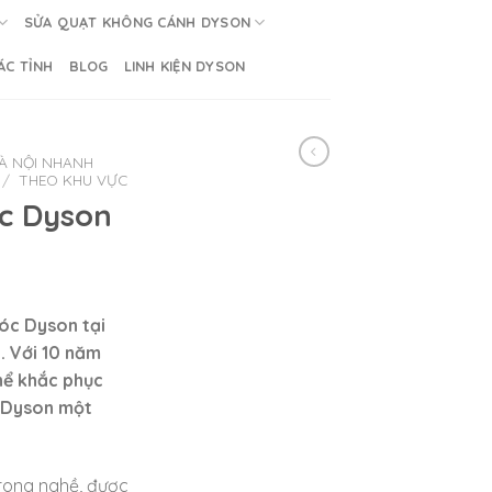
SỬA QUẠT KHÔNG CÁNH DYSON
ÁC TỈNH
BLOG
LINH KIỆN DYSON
À NỘI NHANH
/
THEO KHU VỰC
c Dyson
óc Dyson tại
h. Với 10 năm
hể khắc phục
c Dyson một
trong nghề, được