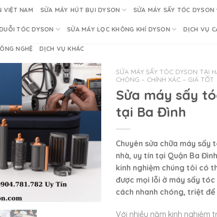
 VIỆT NAM
SỬA MÁY HÚT BỤI DYSON
SỬA MÁY SẤY TÓC DYSON
DUỖI TÓC DYSON
SỬA MÁY LỌC KHÔNG KHÍ DYSON
DỊCH VỤ C
CÔNG NGHỆ
DỊCH VỤ KHÁC
SỬA MÁY SẤY TÓC DYSON TẠI H
CHÓNG – CHÍNH XÁC – GIÁ TỐT
Sửa máy sấy tó
tại Ba Đình
Chuyên sửa chữa máy sấy t
nhà, uy tín tại Quận Ba Đìn
kinh nghiệm chúng tôi có t
được mọi lỗi ở máy sấy tó
cách nhanh chóng, triệt để
Với nhiều năm kinh nghiệm 