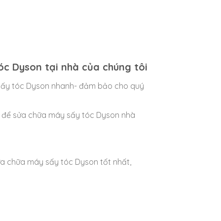
óc Dyson tại nhà của chúng tôi
áy sấy tóc Dyson nhanh- đảm bảo cho quý
ng để sửa chữa máy sấy tóc Dyson nhà
ửa chữa máy sấy tóc Dyson tốt nhất,