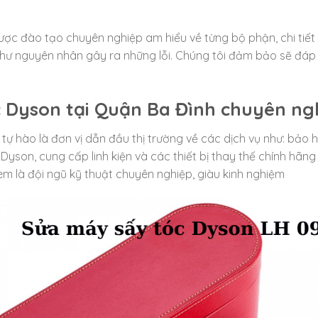
ược đào tạo chuyên nghiệp am hiểu về từng bộ phận, chi tiết
hư nguyên nhân gây ra những lỗi. Chúng tôi đảm bảo sẽ đá
c Dyson tại Quận Ba Đình
chuyên ngh
tự hào là đơn vị dẫn đầu thị trường về các dịch vụ như: bả
Dyson, cung cấp linh kiện và các thiết bị thay thế chính hãng
kèm là đội ngũ kỹ thuật chuyên nghiệp, giàu kinh nghiệm