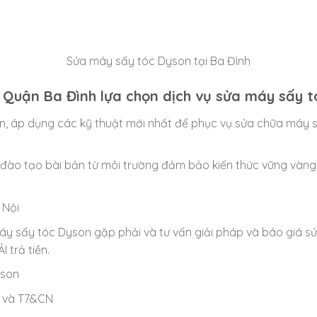
Sửa máy sấy tóc Dyson tại Ba Đình
 Quận Ba Đình lựa chọn dịch vụ sửa máy sấy t
 tiến, áp dụng các kỹ thuật mới nhất để phục vụ sửa chữa m
c đào tạo bài bản từ môi trường đảm bảo kiến thức vững và
 Nội
áy sấy tóc Dyson gặp phải và tư vấn giải pháp và báo giá s
trả tiền.
yson
ễ và T7&CN