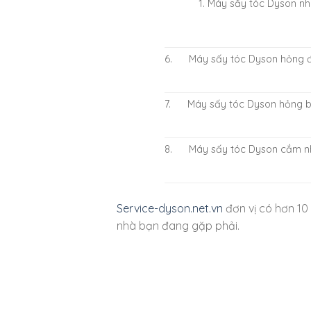
Máy sấy tóc Dyson nh
6. Máy sấy tóc Dyson hỏng 
7. Máy sấy tóc Dyson hỏng b
8. Máy sấy tóc Dyson cắm n
Service-dyson.net.vn
đơn vị có hơn 10 
nhà bạn đang gặp phải.