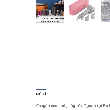
MÔ TẢ
Chuyên sửa máy sấy tóc Dyson tại Ba Đì