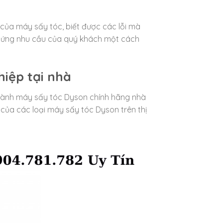
 của máy sấy tóc, biết được các lỗi mà
p ứng nhu cầu của quý khách một cách
iệp tại nhà
o hành máy sấy tóc Dyson chính hãng nhà
 của các loại máy sấy tóc Dyson trên thị