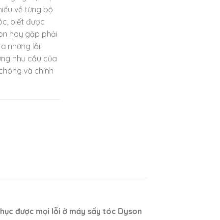
iểu về từng bộ
óc, biết được
on hay gặp phải
 những lỗi.
ứng nhu cầu của
chóng và chính
phục được mọi lỗi ở máy sấy tóc Dyson