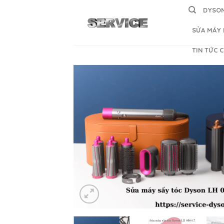
Skip
DYSON
to
content
SỬA MÁY 
TIN TỨC 