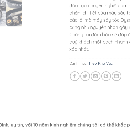
đào tạo chuyên nghiệp am h
phận, chi tiết của máy sấy t
các lỗi mà máy sấy tóc Dys
cũng như nguyên nhân gây ra
Chúng tôi đảm bảo sẽ đáp 
quý khách một cách nhanh 
xác nhất.
Danh mục:
Theo Khu Vực
nh, uy tín, với 10 năm kinh nghiệm chúng tôi có thể khắc 