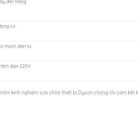
áy đèn trắng
động cơ
o mạch điện tử
hầm điện 220V
năm kinh nghiệm sửa chữa thiết bị Dyson chúng tôi cam kết ki