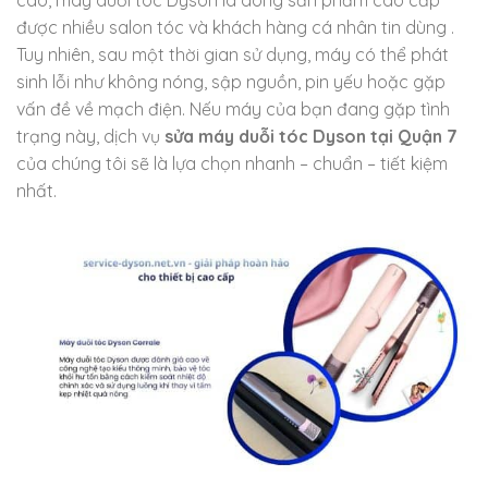
cao, máy duỗi tóc Dyson là dòng sản phẩm cao cấp
được nhiều salon tóc và khách hàng cá nhân tin dùng .
Tuy nhiên, sau một thời gian sử dụng, máy có thể phát
sinh lỗi như không nóng, sập nguồn, pin yếu hoặc gặp
vấn đề về mạch điện. Nếu máy của bạn đang gặp tình
trạng này, dịch vụ
sửa máy duỗi tóc Dyson tại Quận 7
của chúng tôi sẽ là lựa chọn nhanh – chuẩn – tiết kiệm
nhất.