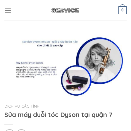
Skip
to
0
content
DỊCH VỤ CÁC TỈNH
Sửa máy duỗi tóc Dyson tại quận 7