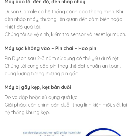
Máy báo lỗi đèn đỏ, đèn nhấp nháy
Dyson Corrale có hệ thống cảnh báo thông minh. Khi
đèn nhấp nháy, thường liên quan đến cảm biến hoặc
nhiệt độ quá tải.
Chúng tôi sẽ vệ sinh, kiểm tra sensor và reset lại mạch.
Máy sạc không vào – Pin chai – Hao pin
Pin Dyson sau 2–3 năm sử dụng có thể yếu đi rõ rệt.
Chúng tôi cung cấp pin thay thế đạt chuẩn an toàn,
dung lượng tương đương pin gốc.
Máy bị gãy kẹp, kẹt bản duỗi
Do va đập hoặc sử dụng quá lực.
Giải pháp: cân chỉnh bản duỗi, thay linh kiện mới, siết lại
hệ thống khung kẹp.