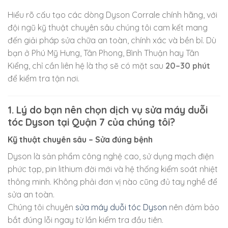
Hiểu rõ cấu tạo các dòng Dyson Corrale chính hãng, với
đội ngũ kỹ thuật chuyên sâu chúng tôi cam kết mang
đến giải pháp sửa chữa an toàn, chính xác và bền bỉ. Dù
bạn ở Phú Mỹ Hưng, Tân Phong, Bình Thuận hay Tân
Kiểng, chỉ cần liên hệ là thợ sẽ có mặt sau
20–30 phút
để kiểm tra tận nơi.
1. Lý do bạn nên chọn dịch vụ sửa máy duỗi
tóc Dyson tại Quận 7 của chúng tôi?
Kỹ thuật chuyên sâu – Sửa đúng bệnh
Dyson là sản phẩm công nghệ cao, sử dụng mạch điện
phức tạp, pin lithium đời mới và hệ thống kiểm soát nhiệt
thông minh. Không phải đơn vị nào cũng đủ tay nghề để
sửa an toàn.
Chúng tôi chuyên
sửa máy duỗi tóc Dyson
nên đảm bảo
bắt đúng lỗi ngay từ lần kiểm tra đầu tiên.