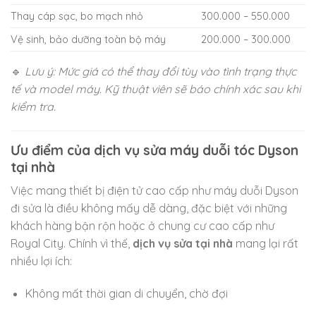
Thay cáp sạc, bo mạch nhỏ
300.000 – 550.000
Vệ sinh, bảo dưỡng toàn bộ máy
200.000 – 300.000
🔹
Lưu ý: Mức giá có thể thay đổi tùy vào tình trạng thực
tế và model máy. Kỹ thuật viên sẽ báo chính xác sau khi
kiểm tra.
Ưu điểm của dịch vụ sửa máy duỗi tóc Dyson
tại nhà
Việc mang thiết bị điện tử cao cấp như máy duỗi Dyson
đi sửa là điều không mấy dễ dàng, đặc biệt với những
khách hàng bận rộn hoặc ở chung cư cao cấp như
Royal City. Chính vì thế,
dịch vụ sửa tại nhà
mang lại rất
nhiều lợi ích:
Không mất thời gian di chuyển, chờ đợi