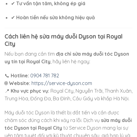
✔
Tư vấn tận tâm, không ép giá
✔
Hoàn tiền nếu sửa không hiệu quả
Cách liên hệ sửa máy duỗi Dyson tại Royal
City
Nếu bạn đang cần tìm
địa chỉ sửa máy duỗi tóc Dyson
uy tín tại Royal City
, hãy liên hệ ngay:
📞
Hotline:
0904 781 782
🌐
Website:
https://service-dyson.com
📍
Khu vực phục vụ:
Royal City, Nguyễn Trãi, Thanh Xuân,
Trung Hòa, Đống Đa, Ba Đình, Cầu Giấy và khắp Hà Nội.
Máy duỗi tóc Dyson là thiết bị đắt tiền và cần được
chăm sóc đúng cách khi xảy ra lỗi. Dịch vụ
sửa máy duỗi
tóc Dyson tại Royal City
từ Service Dyson mang lại sự
yên tâm tuyệt đối với kỹ thuật chuyên sâu, giá hợp lý và