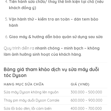
Tiến hành sửa chữa/ thay thế linh kiện tại chỗ (nếu
khách đồng ý)
Vận hành thử – kiểm tra an toàn – dán tem bảo
hành
Giao máy & hướng dẫn bảo quản sử dụng sau sửa
Quy trình diễn ra
nhanh chóng – minh bạch – không
làm ảnh hưởng sinh hoạt của khách hàng
.
Bảng giá tham khảo dịch vụ sửa máy duỗi
tóc Dyson
HẠNG MỤC SỬA CHỮA
GIÁ (VNĐ)
Sửa máy Dyson không lên nguồn
300.000 – 500.000
Thay pin máy duỗi Dyson Corrale
600.000 – 900.000
Sửa lỗi báo đèn, lỗi cảm biến
400.000 – 700.000