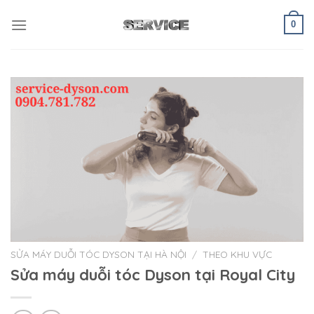
Skip
to
0
content
SỬA MÁY DUỖI TÓC DYSON TẠI HÀ NỘI
/
THEO KHU VỰC
Sửa máy duỗi tóc Dyson tại Royal City