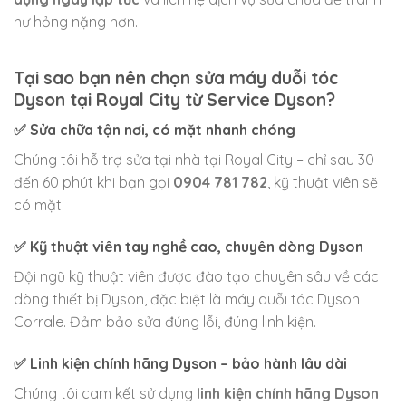
hư hỏng nặng hơn.
Tại sao bạn nên chọn sửa máy duỗi tóc
Dyson tại Royal City từ Service Dyson?
✅
Sửa chữa tận nơi, có mặt nhanh chóng
Chúng tôi hỗ trợ sửa tại nhà tại Royal City – chỉ sau 30
đến 60 phút khi bạn gọi
0904 781 782
, kỹ thuật viên sẽ
có mặt.
✅
Kỹ thuật viên tay nghề cao, chuyên dòng Dyson
Đội ngũ kỹ thuật viên được đào tạo chuyên sâu về các
dòng thiết bị Dyson, đặc biệt là máy duỗi tóc Dyson
Corrale. Đảm bảo sửa đúng lỗi, đúng linh kiện.
✅
Linh kiện chính hãng Dyson – bảo hành lâu dài
Chúng tôi cam kết sử dụng
linh kiện chính hãng Dyson