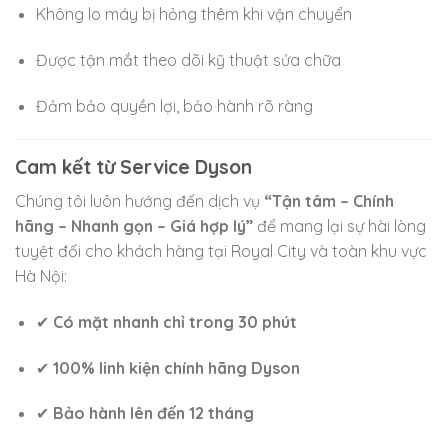
Không lo máy bị hỏng thêm khi vận chuyển
Được tận mắt theo dõi kỹ thuật sửa chữa
Đảm bảo quyền lợi, bảo hành rõ ràng
Cam kết từ Service Dyson
Chúng tôi luôn hướng đến dịch vụ
“Tận tâm – Chính
hãng – Nhanh gọn – Giá hợp lý”
để mang lại sự hài lòng
tuyệt đối cho khách hàng tại Royal City và toàn khu vực
Hà Nội:
✔
Có mặt nhanh chỉ trong 30 phút
✔
100% linh kiện chính hãng Dyson
✔
Bảo hành lên đến 12 tháng