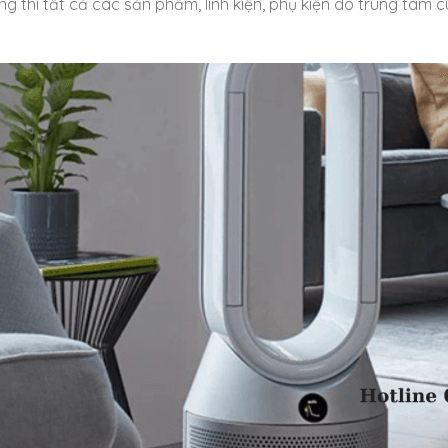
 thì tất cả các sản phẩm, linh kiện, phụ kiện do trung tâm