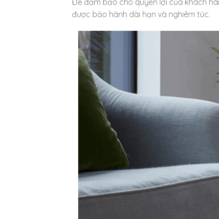
Để đảm bảo cho quyền lợi của khách hàng
được bảo hành dài hạn và nghiêm túc.