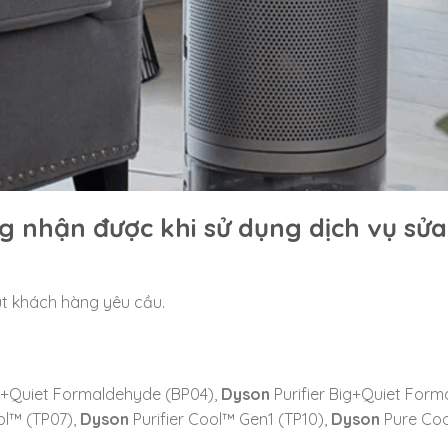
ng nhận được khi sử dụng dịch vụ sử
t khách hàng yêu cầu.
ig+Quiet Formaldehyde (BP04),
Dyson
Purifier Big+Quiet For
ol™ (TP07),
Dyson
Purifier Cool™ Gen1 (TP10),
Dyson
Pure Coo