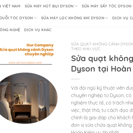
 VIỆT NAM
SỬA MÁY HÚT BỤI DYSON
SỬA MÁY SẤY TÓC DYSON
DUỖI TÓC DYSON
SỬA MÁY LỌC KHÔNG KHÍ DYSON
DỊCH VỤ C
CÔNG NGHỆ
DỊCH VỤ KHÁC
SỬA QUẠT KHÔNG CÁNH DYSON 
THEO KHU VỰC
Sửa quạt không
Dyson tại Hoàn
Với đội ngũ kỹ thuật viên đ
chuyên nghiệp từ Dyson, có 
nghiệm thực tế, có trách nh
việc, thật thà, tư cách đạo 
chính là giải đáp cho khách
đơn vị sửa chữa quạt không
Hoàn Kiếm uy tín nhất.