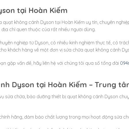
yson tại Hoàn Kiếm
a quạt không cánh Dyson tại Hoàn Kiếm uy tín, chuyên nghiệp
 địa chỉ quen thuộc của rất nhiều người dùng.
huyên nghiệp từ Dyson, có nhiều kinh nghiệm thực tế, có trách
cho khách hàng về một đơn vị sửa chữa quạt không cánh Dyso
ạn gặp vấn đề, hãy liên hệ với chúng tôi qua số tổng đài
0946
nh Dyson tại Hoàn Kiếm – Trung tâm
vụ sửa chữa, bảo dưỡng thiết bị quạt không cánh Dyson chuyê
n chính hãng, đảm bảo chất lượng trong mọi hoạt động sửa chữ