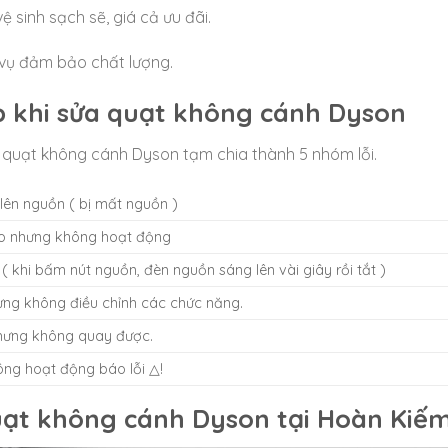
ệ sinh sạch sẽ, giá cả ưu đãi.
 vụ đảm bảo chất lượng.
 khi sửa quạt không cánh Dyson
quạt không cánh Dyson tạm chia thành 5 nhóm lỗi.
ên nguồn ( bị mất nguồn )
o nhưng không hoạt động
 khi bấm nút nguồn, đèn nguồn sáng lên vài giây rồi tắt )
ng không điều chỉnh các chức năng.
hưng không quay được.
ng hoạt động báo lỗi △!
quạt không cánh Dyson tại Hoàn Kiế