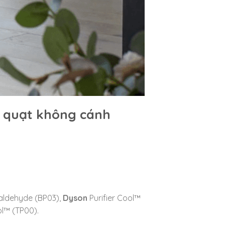
a quạt không cánh
maldehyde (BP03),
Dyson
Purifier Cool™
l™ (TP00).