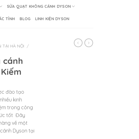
SỬA QUẠT KHÔNG CÁNH DYSON
ÁC TỈNH
BLOG
LINH KIỆN DYSON
TẠI HÀ NỘI
/
 cánh
 Kiếm
ược đào tạo
nhiều kinh
iệm trong công
đức tốt Đây
 hàng về một
 cánh Dyson tại