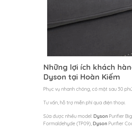
Những lợi ích khách hà
Dyson tại Hoàn Kiếm
Phục vụ nhanh chóng, có mặt sau 30 phú
Tư vấn, hỗ trợ miễn phí qua điện thoại.
Sửa được nhiều model:
Dyson
Purifier B
Formaldehyde (TP09),
Dyson
Purifier Co