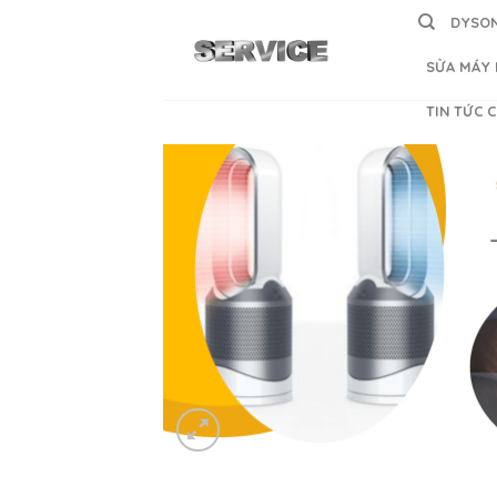
Skip
DYSON
to
content
SỬA MÁY 
TIN TỨC 